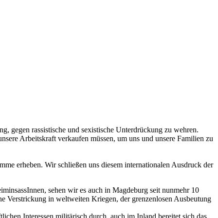
g, gegen rassistische und sexistische Unterdrückung zu wehren.
 unsere Arbeitskraft verkaufen müssen, um uns und unsere Familien zu
imme erheben. Wir schließen uns diesem internationalen Ausdruck der
eiminsassInnen, sehen wir es auch in Magdeburg seit nunmehr 10
eine Verstrickung in weltweiten Kriegen, der grenzenlosen Ausbeutung
ichen Interessen militärisch durch, auch im Inland bereitet sich das