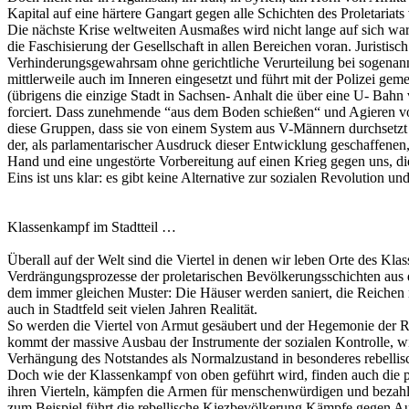
Kapital auf eine härtere Gangart gegen alle Schichten des Proletariats 
Die nächste Krise weltweiten Ausmaßes wird nicht lange auf sich wart
die Faschisierung der Gesellschaft in allen Bereichen voran. Juristis
Verhinderungsgewahrsam ohne gerichtliche Verurteilung bei sogenan
mittlerweile auch im Inneren eingesetzt und führt mit der Polizei
(übrigens die einzige Stadt in Sachsen- Anhalt die über eine U- Bahn
forciert. Dass zunehmende “aus dem Boden schießen“ und Agieren von
diese Gruppen, dass sie von einem System aus V-Männern durchsetzt
der, als parlamentarischer Ausdruck dieser Entwicklung geschaffenen,
Hand und eine ungestörte Vorbereitung auf einen Krieg gegen uns, d
Eins ist uns klar: es gibt keine Alternative zur sozialen Revolution u
Klassenkampf im Stadtteil …
Überall auf der Welt sind die Viertel in denen wir leben Orte des K
Verdrängungsprozesse der proletarischen Bevölkerungsschichten aus de
dem immer gleichen Muster: Die Häuser werden saniert, die Reichen 
auch in Stadtfeld seit vielen Jahren Realität.
So werden die Viertel von Armut gesäubert und der Hegemonie der R
kommt der massive Ausbau der Instrumente der sozialen Kontrolle, w
Verhängung des Notstandes als Normalzustand in besonderes rebellis
Doch wie der Klassenkampf von oben geführt wird, finden auch die p
ihren Vierteln, kämpfen die Armen für menschenwürdigen und bezahlb
zum Beispiel führt die rebellische Kiezbevölkerung Kämpfe gegen Au