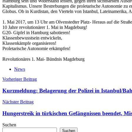
Hamburg sein und Widerstand leisten, gegen ihren sichtbarsten Ausdr
Kapitalismus. Unsere Bestrebungen die proletarische Autonomie zu e
Globus. Ob in Kurdistan, den Vierteln von Istanbul, Lateinamerika, 
1. Mai 2017, um 13 Uhr am Olvenstedter Platz- Heraus auf die Straße
10 Jahre revolutionärer 1. Mai in Magdeburg!
G20- Gipfel in Hamburg sabotieren!
Klassenbewusstsein entwickeln,
Klassenkämpfe organisieren!
Proletarische Autonomie erkämpfen!
Revolutionäres 1. Mai- Bündnis Magdeburg
News
Beitragsnavigation
Vorheriger Beitrag
Kurzmeldung: Belagerung der Polizei in Istanbul/Bahc
Nächster Beitrag
Hungerstreik in türkischen Gefängnissen beendet, Mi
Suchen
Suchen