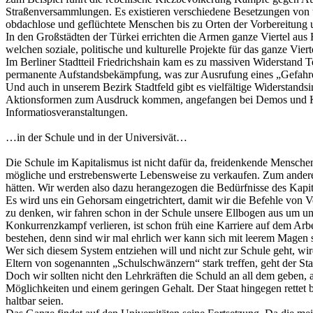
Straßenversammlungen. Es existieren verschiedene Besetzungen von unt
obdachlose und geflüchtete Menschen bis zu Orten der Vorbereitung
In den Großstädten der Türkei errichten die Armen ganze Viertel aus 
welchen soziale, politische und kulturelle Projekte für das ganze Vie
Im Berliner Stadtteil Friedrichshain kam es zu massiven Widerstand
permanente Aufstandsbekämpfung, was zur Ausrufung eines „Gefahren
Und auch in unserem Bezirk Stadtfeld gibt es vielfältige Widerstand
Aktionsformen zum Ausdruck kommen, angefangen bei Demos und Kun
Informatiosveranstaltungen.
…in der Schule und in der Universivät…
Die Schule im Kapitalismus ist nicht dafür da, freidenkende Menschen z
mögliche und erstrebenswerte Lebensweise zu verkaufen. Zum anderen
hätten. Wir werden also dazu herangezogen die Bedürfnisse des Kapit
Es wird uns ein Gehorsam eingetrichtert, damit wir die Befehle von V
zu denken, wir fahren schon in der Schule unsere Ellbogen aus um un
Konkurrenzkampf verlieren, ist schon früh eine Karriere auf dem Ar
bestehen, denn sind wir mal ehrlich wer kann sich mit leerem Magen 
Wer sich diesem System entziehen will und nicht zur Schule geht, wir
Eltern von sogenannten „Schulschwänzern“ stark treffen, geht der St
Doch wir sollten nicht den Lehrkräften die Schuld an all dem geben, 
Möglichkeiten und einem geringen Gehalt. Der Staat hingegen rettet b
haltbar seien.