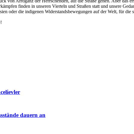
uck von Arroganz der Herrschenden, auf die Straße gehen. Aber das er
rkämpfen finden in unseren Vierteln und Straßen statt und unsere Ged
Asien oder die indigenen Widerstandsbewegungen auf der Welt, für die s
!
elievler
ssstände dauern an