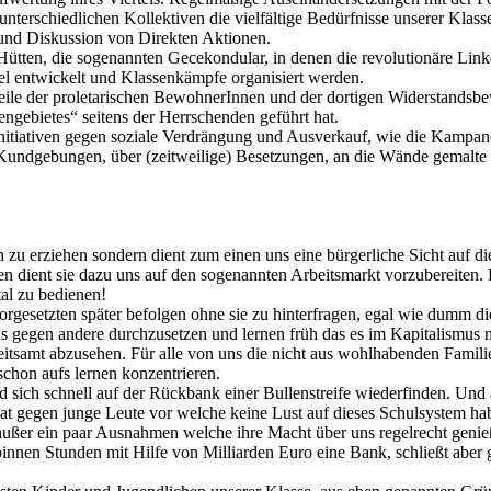
erschiedlichen Kollektiven die vielfältige Bedürfnisse unserer Klasse 
 und Diskussion von Direkten Aktionen.
Hütten, die sogenannten Gecekondular, in denen die revolutionäre Linke
rtel entwickelt und Klassenkämpfe organisiert werden.
 Teile der proletarischen BewohnerInnen und der dortigen Widerstands
gebietes“ seitens der Herrschenden geführt hat.
sinitiativen gegen soziale Verdrängung und Ausverkauf, wie die Kampan
dgebungen, über (zeitweilige) Besetzungen, an die Wände gemalte P
u erziehen sondern dient zum einen uns eine bürgerliche Sicht auf die W
 dient sie dazu uns auf den sogenannten Arbeitsmarkt vorzubereiten. D
al zu bedienen!
orgesetzten später befolgen ohne sie zu hinterfragen, egal wie dumm di
s gegen andere durchzusetzen und lernen früh das es im Kapitalismus 
beitsamt abzusehen. Für alle von uns die nicht aus wohlhabenden Fami
schon aufs lernen konzentrieren.
d sich schnell auf der Rückbank einer Bullenstreife wiederfinden. Und a
aat gegen junge Leute vor welche keine Lust auf dieses Schulsystem h
außer ein paar Ausnahmen welche ihre Macht über uns regelrecht genieß
innen Stunden mit Hilfe von Milliarden Euro eine Bank, schließt aber g