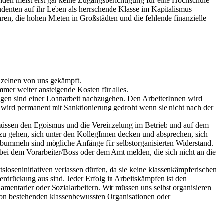
nden meist erst gar keine Zugangsberichtigung für eine Hochschule
tudenten auf ihr Leben als herrschende Klasse im Kapitalismus
ren, die hohen Mieten in Großstädten und die fehlende finanzielle
nzelnen von uns gekämpft.
mmer weiter ansteigende Kosten für alles.
ngen sind einer Lohnarbeit nachzugehen. Den ArbeiterInnen wird
 wird permanent mit Sanktionierung gedroht wenn sie nicht nach der
r müssen den Egoismus und die Vereinzelung im Betrieb und auf dem
zu gehen, sich unter den KollegInnen decken und absprechen, sich
ummeln sind mögliche Anfänge für selbstorganisierten Widerstand.
ei dem Vorarbeiter/Boss oder dem Amt melden, die sich nicht an die
sloseninitiativen verlassen dürfen, da sie keine klassenkämpferischen
rdrückung aus sind. Jeder Erfolg in Arbeitskämpfen ist den
entarier oder Sozialarbeitern. Wir müssen uns selbst organisieren
chon bestehenden klassenbewussten Organisationen oder