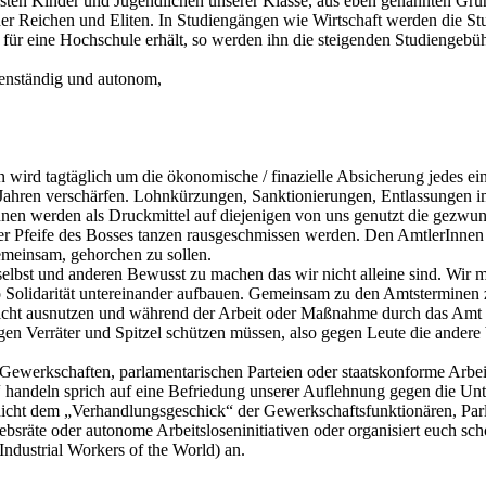
isten Kinder und Jugendlichen unserer Klasse, aus eben genannten Grü
 der Reichen und Eliten. In Studiengängen wie Wirtschaft werden die S
 für eine Hochschule erhält, so werden ihn die steigenden Studiengebüh
igenständig und autonom,
 wird tagtäglich um die ökonomische / finazielle Absicherung jedes ei
t Jahren verschärfen. Lohnkürzungen, Sanktionierungen, Entlassungen i
nen werden als Druckmittel auf diejenigen von uns genutzt die gezwu
 der Pfeife des Bosses tanzen rausgeschmissen werden. Den AmtlerInnen
gemeinsam, gehorchen zu sollen.
 selbst und anderen Bewusst zu machen das wir nicht alleine sind. Wi
o Solidarität untereinander aufbauen. Gemeinsam zu den Amtsterminen 
cht ausnutzen und während der Arbeit oder Maßnahme durch das Amt b
Verräter und Spitzel schützen müssen, also gegen Leute die andere b
 Gewerkschaften, parlamentarischen Parteien oder staatskonforme Arbeit
handeln sprich auf eine Befriedung unserer Auflehnung gegen die Unte
ht dem „Verhandlungsgeschick“ der Gewerkschaftsfunktionären, Parlam
ebsräte oder autonome Arbeitsloseninitiativen oder organisiert euch s
dustrial Workers of the World) an.