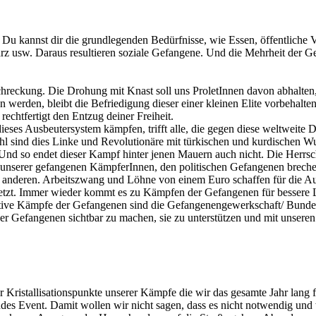
te. Du kannst dir die grundlegenden Bedürfnisse, wie Essen, öffentliche
warz usw. Daraus resultieren soziale Gefangene. Und die Mehrheit de
Abschreckung. Die Drohung mit Knast soll uns ProletInnen davon abhal
werden, bleibt die Befriedigung dieser einer kleinen Elite vorbehalten
chtfertigt den Entzug deiner Freiheit.
dieses Ausbeutersystem kämpfen, trifft alle, die gegen diese weltweite
hl sind dies Linke und Revolutionäre mit türkischen und kurdischen Wu
Und so endet dieser Kampf hinter jenen Mauern auch nicht. Die Herrsc
tät unserer gefangenen KämpferInnen, den politischen Gefangenen bre
 anderen. Arbeitszwang und Löhne von einem Euro schaffen für die A
ngesetzt. Immer wieder kommt es zu Kämpfen der Gefangenen für besse
lektive Kämpfe der Gefangenen sind die Gefangenengewerkschaft/ Bund
er Gefangenen sichtbar zu machen, sie zu unterstützen und mit unsere
 der Kristallisationspunkte unserer Kämpfe die wir das gesamte Jahr l
ndes Event. Damit wollen wir nicht sagen, dass es nicht notwendig und