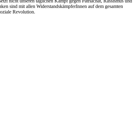
setzt nicht unseren täglichen Kampf gegen Patriachat, Rassismus und
anken sind mit allen WiderstandskämpferInnen auf dem gesamten
oziale Revolution.