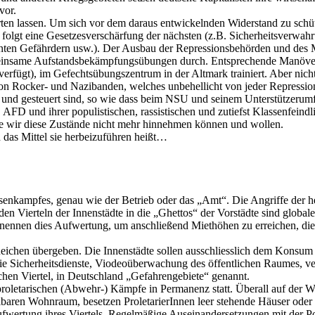
vor.
en lassen. Um sich vor dem daraus entwickelnden Widerstand zu schützen
ch folgt eine Gesetzesverschärfung der nächsten (z.B. Sicherheitsverwa
nten Gefährdern usw.). Der Ausbau der Repressionsbehörden und des M
 gemeinsame Aufstandsbekämpfungsübungen durch. Entsprechende Manöv
 verfügt), im Gefechtsübungszentrum in der Altmark trainiert. Aber ni
 Rocker- und Nazibanden, welches unbehellicht von jeder Repression 
 und gesteuert sind, so wie dass beim NSU und seinem Unterstützerum
 AFD und ihrer populistischen, rassistischen und zutiefst Klassenfeind
ie wir diese Zustände nicht mehr hinnehmen können und wollen.
nd das Mittel sie herbeizuführen heißt…
lassenkampfes, genau wie der Betrieb oder das „Amt“. Die Angriffe der
n Vierteln der Innenstädte in die „Ghettos“ der Vorstädte sind global
nennen dies Aufwertung, um anschließend Miethöhen zu erreichen, die
eichen übergeben. Die Innenstädte sollen ausschliesslich dem Konsu
ie Sicherheitsdienste, Viodeoüberwachung des öffentlichen Raumes, ve
chen Viertel, in Deutschland „Gefahrengebiete“ genannt.
roletarischen (Abwehr-) Kämpfe in Permanenz statt. Überall auf der W
aren Wohnraum, besetzen ProletarierInnen leer stehende Häuser oder La
fwertung ihres Viertels. Regelmäßige Auseinandersetzungen mit der Po