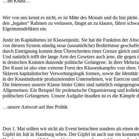
…im Knast…
Wer von uns kennt es nicht, es ist Mitte des Monats und du bist plei
den „legalen“ Rahmen zu verlassen, fängst an zu klauen, fährst sch
Eigentumsdelikten ein.
Justiz im Kapitalismus ist Klassenjustiz. Sie hat die Funktion der 
von diesem System ständig neue (unnatürliche) Bedürfnisse geschaffen 
durch Enteignung kommt dem Überschreiten einer Grenze gleich und re
Und natürlich trifft der lange Arm des Gesetzes auch jene, die gegen 
in deutschen Knästen dutzende politische Gefangene. In ihrer Mehrza
Der Knast ist also eine extreme Form des Klassenkampfes von oben. 
Sklaven kapitalistischer Verwertungslogik formen, sowie die Identi
in der Knastindustrie produzierenden Unternehmen, wie Enercon und
Die Interessen unserer Klasse hinter Gitter sind natürlich entgege
Allgemeinen. Ein Beispiel für proletarische Organisierung und kol
politischen Gefangenen. Unsere Aufgabe draußen ist es die Kämpfe d
…unsere Antwort auf ihre Politik
Den 1. Mai sollten wir nicht als Event betrachten sondern als einen
Gipfel im Juli in Hamburg sehen. Der Gipfel ist auch nur ein komme