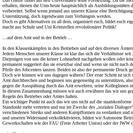
Das Ganze findet auf den Universitäten seine Fortsetzung. Da die me
erhalten, dienen die Unis heute hauptsächlich als Ausbildungsstätten
vorbereitet. Selbst wenn jemand aus unserer Klasse eine Berichtigung
Unterstützung, doch irgendwann zum Verhängnis werden.
Doch es gibt Alternativen zu all dem, organisiert euch, bildet euch e
macht aus Schule und Uni Keimzellen revolutionärer Politik!
…auf dem Amt und in der Betrieb …
In den Klassenkämpfen in den Betrieben und auf den diversen Ämtern
Jedem Menschen unserer Klasse ist klar das sich die Verhältnisse sei
Diejenigen von uns die keiner Lohnarbeit nachgehen wollen oder kön
permanent suggeriert das sie ersetzbar sind und wenn sie nicht nach
Pfeife des Jobcenters tanzen. Beiden ist also der permanente Druck 
Doch wie können wir uns dagegen währen? Der erste Schritt ist sich
Amt durchbrechen und beginnen uns gegenseitig zu unterstützen, als
gegen die Ausspähung durch das Amt erwehren, seine KollegInnen ni
In diesem Zusammenhang müssen wir auch erwähnen das wir uns gegen 
Regeln des Betriebes oder Amtes halten.
Ein wichtiger Punkt ist auch das wir uns nicht auf die staatskonforme
Standunkt mehr vertreten und nur im Zwecke des „sozialen Dialoges“ 
verschiedenen Streiks und anderen Kampfformen zu verdanken und nic
und unseren Widerstand verkollektivieren, bilden wir Autonome Betri
Gewerkschaften wie der FAU (Freie Arbeiter Union) oder der IWW (In