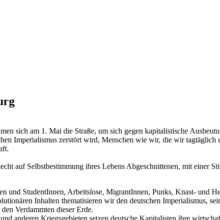
urg
n sich am 1. Mai die Straße, um sich gegen kapitalistische Ausbeutun
hen Imperialismus zerstört wird, Menschen wie wir, die wir tagtäglich
ft.
echt auf Selbstbestimmung ihres Lebens Abgeschnittenen, mit einer St
nen und StudentInnen, Arbeitslose, MigrantInnen, Punks, Knast- und H
volutionären Inhalten thematisieren wir den deutschen Imperialismus, s
r den Verdammten dieser Erde.
nd anderen Kriegsgebieten setzen deutsche Kapitalisten ihre wirtschaftl