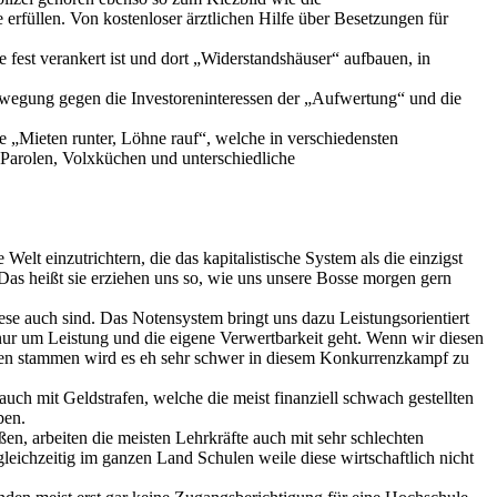
erfüllen. Von kostenloser ärztlichen Hilfe über Besetzungen für
 fest verankert ist und dort „Widerstandshäuser“ aufbauen, in
bewegung gegen die Investoreninteressen der „Aufwertung“ und die
e „Mieten runter, Löhne rauf“, welche in verschiedensten
arolen, Volxküchen und unterschiedliche
elt einzutrichtern, die das kapitalistische System als die einzigst
as heißt sie erziehen uns so, wie uns unsere Bosse morgen gern
ese auch sind. Das Notensystem bringt uns dazu Leistungsorientiert
nur um Leistung und die eigene Verwertbarkeit geht. Wenn wir diesen
lien stammen wird es eh sehr schwer in diesem Konkurrenzkampf zu
uch mit Geldstrafen, welche die meist finanziell schwach gestellten
aben.
en, arbeiten die meisten Lehrkräfte auch mit sehr schlechten
leichzeitig im ganzen Land Schulen weile diese wirtschaftlich nicht