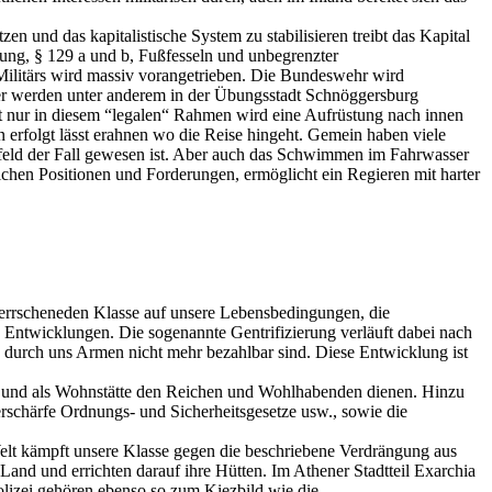
 und das kapitalistische System zu stabilisieren treibt das Kapital
hrung, § 129 a und b, Fußfesseln und unbegrenzter
ilitärs wird massiv vorangetrieben. Die Bundeswehr wird
er werden unter anderem in der Übungsstadt Schnöggersburg
cht nur in diesem “legalen“ Rahmen wird eine Aufrüstung nach innen
erfolgt lässt erahnen wo die Reise hingeht. Gemein haben viele
feld der Fall gewesen ist. Aber auch das Schwimmen im Fahrwasser
lichen Positionen und Forderungen, ermöglicht ein Regieren mit harter
 herrscheneden Klasse auf unsere Lebensbedingungen, die
e Entwicklungen. Die sogenannte Gentrifizierung verläuft dabei nach
 durch uns Armen nicht mehr bezahlbar sind. Diese Entwicklung ist
m und als Wohnstätte den Reichen und Wohlhabenden dienen. Hinzu
rschärfe Ordnungs- und Sicherheitsgesetze usw., sowie die
elt kämpft unsere Klasse gegen die beschriebene Verdrängung aus
nd und errichten darauf ihre Hütten. Im Athener Stadtteil Exarchia
lizei gehören ebenso so zum Kiezbild wie die