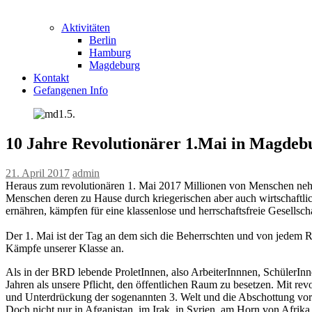
Aktivitäten
Berlin
Hamburg
Magdeburg
Kontakt
Gefangenen Info
10 Jahre Revolutionärer 1.Mai in Magdeb
21. April 2017
admin
Heraus zum revolutionären 1. Mai 2017 Millionen von Menschen nehme
Menschen deren zu Hause durch kriegerischen aber auch wirtschaftlic
ernähren, kämpfen für eine klassenlose und herrschaftsfreie Gesellscha
Der 1. Mai ist der Tag an dem sich die Beherrschten und von jedem R
Kämpfe unserer Klasse an.
Als in der BRD lebende ProletInnen, also ArbeiterInnnen, SchülerIn
Jahren als unsere Pflicht, den öffentlichen Raum zu besetzen. Mit re
und Unterdrückung der sogenannten 3. Welt und die Abschottung vo
Doch nicht nur in Afganistan, im Irak, in Syrien, am Horn von Afrika u