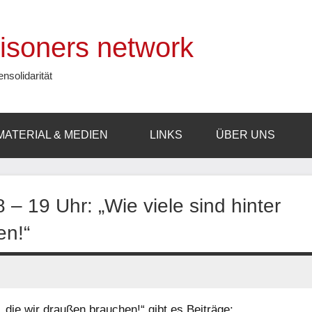
prisoners network
ensolidarität
MATERIAL & MEDIEN
LINKS
ÜBER UNS
– 19 Uhr: „Wie viele sind hinter
en!“
n, die wir draußen brauchen!“
gibt es Beiträge: