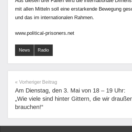
Aus diesen drei Fällen wird die internationale Dimens
mit allen Mitteln soll eine erstarkende Bewegung ge
und das im internationalen Rahmen.
www.political-prisoners.net
News
Radio
Beitragsnavigation
Vorheriger Beitrag
Am Dienstag, den 3. Mai von 18 – 19 Uhr:
„Wie viele sind hinter Gittern, die wir drauße
brauchen!“