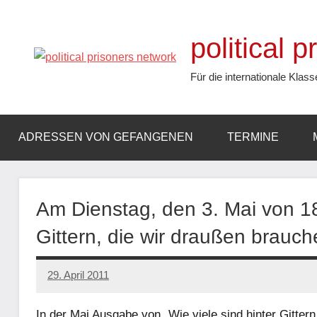
Zum
Inhalt
political 
springen
Für die internationale Klass
ADRESSEN VON GEFANGENEN
TERMINE
Am Dienstag, den 3. Mai von 18 
Gittern, die wir draußen brauch
29. April 2011
admin
In der Mai Ausgabe von „Wie viele sind hinter Gitter