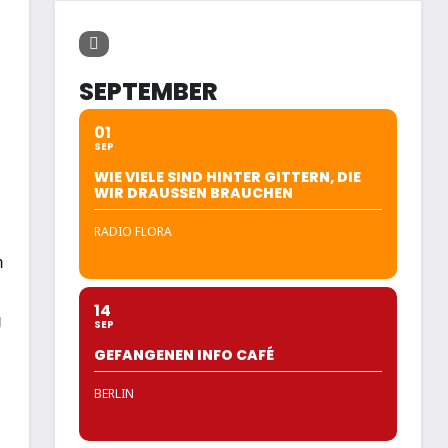
SEPTEMBER
01
SEP
WIE VIELE SIND HINTER GITTERN, DIE
WIR DRAUSSEN BRAUCHEN
RADIO FLORA
n
14
g
SEP
GEFANGENEN INFO CAFÉ
BERLIN