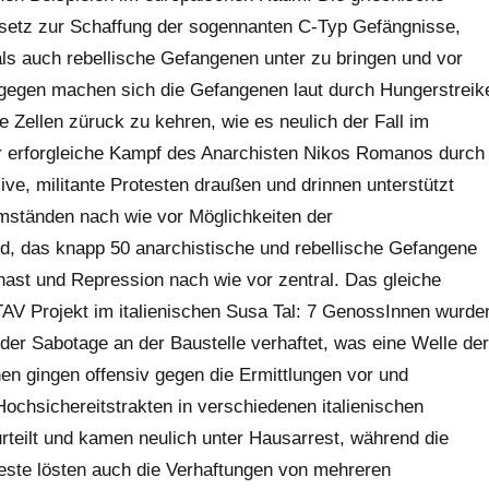
esetz zur Schaffung der sogennanten C-Typ Gefängnisse,
ls auch rebellische Gefangenen unter zu bringen und vor
Dagegen machen sich die Gefangenen laut durch Hungerstreik
e Zellen züruck zu kehren, wie es neulich der Fall im
er erforgleiche Kampf des Anarchisten Nikos Romanos durch
ve, militante Protesten draußen und drinnen unterstützt
Umständen nach wie vor Möglichkeiten der
and, das knapp 50 anarchistische und rebellische Gefangene
nast und Repression nach wie vor zentral. Das gleiche
AV Projekt im italienischen Susa Tal: 7 GenossInnen wurde
er Sabotage an der Baustelle verhaftet, was eine Welle der
enen gingen offensiv gegen die Ermittlungen vor und
ochsichereitstrakten in verschiedenen italienischen
rteilt und kamen neulich unter Hausarrest, während die
teste lösten auch die Verhaftungen von mehreren