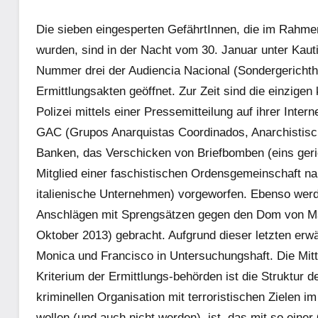
Die sieben eingesperten GefährtInnen, die im Rahm
wurden, sind in der Nacht vom 30. Januar unter Kaut
Nummer drei der Audiencia Nacional (Sondergerichtho
Ermittlungsakten geöffnet. Zur Zeit sind die einzige
Polizei mittels einer Pressemitteilung auf ihrer Intern
GAC (Grupos Anarquistas Coordinados, Anarchistisc
Banken, das Verschicken von Briefbomben (eins geric
Mitglied einer faschistischen Ordensgemeinschaft n
italienische Unternehmen) vorgeworfen. Ebenso werde
Anschlägen mit Sprengsätzen gegen den Dom von Madr
Oktober 2013) gebracht. Aufgrund dieser letzten er
Monica und Francisco in Untersuchungshaft. Die Mitt
Kriterium der Ermittlungs-behörden ist die Struktur d
kriminellen Organisation mit terroristischen Zielen 
wollen (und auch nicht werden), ist, das mit so einer