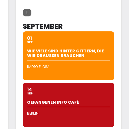
SEPTEMBER
01
SEP
WIE VIELE SIND HINTER GITTERN, DIE
t
WIR DRAUSSEN BRAUCHEN
RADIO FLORA
14
SEP
GEFANGENEN INFO CAFÉ
BERLIN