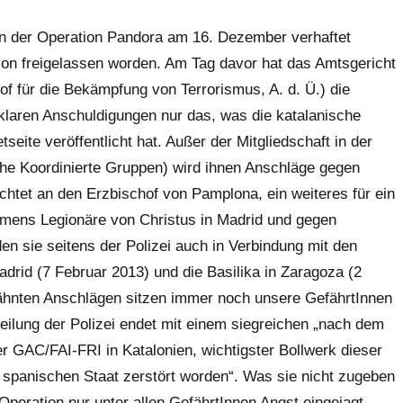
en der Operation Pandora am 16. Dezember verhaftet
ion freigelassen worden. Am Tag davor hat das Amtsgericht
f für die Bekämpfung von Terrorismus, A. d. Ü.) die
n klaren Anschuldigungen nur das, was die katalanische
etseite veröffentlicht hat. Außer der Mitgliedschaft in der
he Koordinierte Gruppen) wird ihnen Anschläge gegen
htet an den Erzbischof von Pamplona, ein weiteres für ein
amens Legionäre von Christus in Madrid und gegen
n sie seitens der Polizei auch in Verbindung mit den
id (7 Februar 2013) und die Basilika in Zaragoza (2
wähnten Anschlägen sitzen immer noch unsere GefährtInnen
eilung der Polizei endet mit einem siegreichen „nach dem
er GAC/FAI-FRI in Katalonien, wichtigster Bollwerk dieser
im spanischen Staat zerstört worden“. Was sie nicht zugeben
 Operation nur unter allen GefährtInnen Angst eingejagt