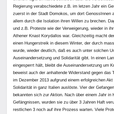
Regierung verabschiedete z.B. im letzen Jahr ein G
zuerst in der Stadt Domokos, um dort GenossInnen a
allem durch die Isolation ihren Willen zu brechen. 
und z.B. Proteste wie der Verweigerung, wieder in ihr
Athener Knast Korydallos war. Gleichzeitig macht d
einen Hungerstreik in diesem Winter, der durch massi
wurde, wieder deutlich, daß es auch unter solchen 
Auseinandersetzung und Solidarität gibt. In einen L
eingesperrt hält, bleibt die Auseinandersetzung um K
beweist auch der anhaltende Widerstand gegen das T
im Dezember 2013 aufgrund einem erfolgreichen Akt d
Solidarität in ganz Italien auslöste. Vier der Gefang
bekannten sich zur Aktion. Nach über einem Jahr in H
Gefängnissen, wurden sie zu über 3 Jahren Haft veru
restlichen 3 noch auf ihre Prozess warten. Viele Pro