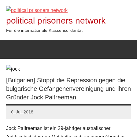
Zum
Inhalt
political prisoners network
springen
Für die internationale Klassensolidarität
[Bulgarien] Stoppt die Repression gegen die
bulgarische Gefangenenvereinigung und ihren
Gründer Jock Palfreeman
6. Juli 2018
admin
Jock Palfreeman ist ein 29-jähriger australischer
Antifaschist, der den Mut hatte, sich an einem Abend in