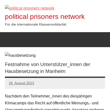
Zum
Inhalt
political prisoners network
springen
Für die internationale Klassensolidarität
Festnahme von Unterstützer_innen der
Hausbesetzung in Manheim
26. August 2013
admin
Nachdem den Teilnehmer_innen des diesjährigen
Klimacamps das Recht auf öffentliche Meinungs,- und
Versammlungsfreiheit verwehrt wurde, besetzen mehrere