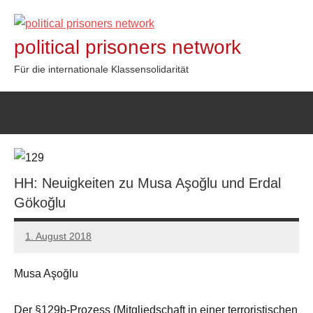
Zum
Inhalt
political prisoners network
springen
Für die internationale Klassensolidarität
HH: Neuigkeiten zu Musa Aşoğlu und Erdal
Gökoğlu
1. August 2018
admin
Musa Aşoğlu
Der §129b-Prozess (Mitgliedschaft in einer terroristischen