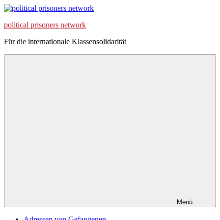
Zum
Inhalt
political prisoners network
springen
Für die internationale Klassensolidarität
Menü
Adressen von Gefangenen