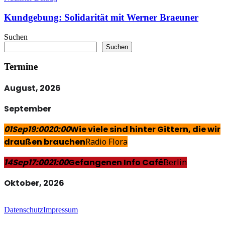
Kundgebung: Solidarität mit Werner Braeuner
Suchen
Suchen
Termine
August, 2026
September
01
Sep
19:00
20:00
Wie viele sind hinter Gittern, die wir
draußen brauchen
Radio Flora
14
Sep
17:00
21:00
Gefangenen Info Café
Berlin
Oktober, 2026
Datenschutz
Impressum