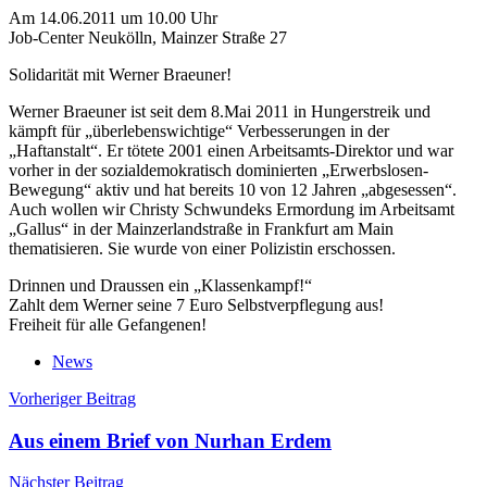
Am 14.06.2011 um 10.00 Uhr
Job-Center Neukölln, Mainzer Straße 27
Solidarität mit Werner Braeuner!
Werner Braeuner ist seit dem 8.Mai 2011 in Hungerstreik und
kämpft für „überlebenswichtige“ Verbesserungen in der
„Haftanstalt“. Er tötete 2001 einen Arbeitsamts-Direktor und war
vorher in der sozialdemokratisch dominierten „Erwerbslosen-
Bewegung“ aktiv und hat bereits 10 von 12 Jahren „abgesessen“.
Auch wollen wir Christy Schwundeks Ermordung im Arbeitsamt
„Gallus“ in der Mainzerlandstraße in Frankfurt am Main
thematisieren. Sie wurde von einer Polizistin erschossen.
Drinnen und Draussen ein „Klassenkampf!“
Zahlt dem Werner seine 7 Euro Selbstverpflegung aus!
Freiheit für alle Gefangenen!
News
Beitragsnavigation
Vorheriger Beitrag
Aus einem Brief von Nurhan Erdem
Nächster Beitrag