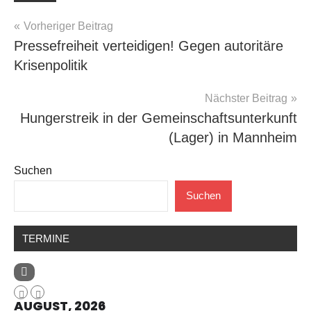
Beitragsnavigation
Vorheriger Beitrag
Pressefreiheit verteidigen! Gegen autoritäre
Krisenpolitik
Nächster Beitrag
Hungerstreik in der Gemeinschaftsunterkunft
(Lager) in Mannheim
Suchen
Suchen
TERMINE
AUGUST, 2026