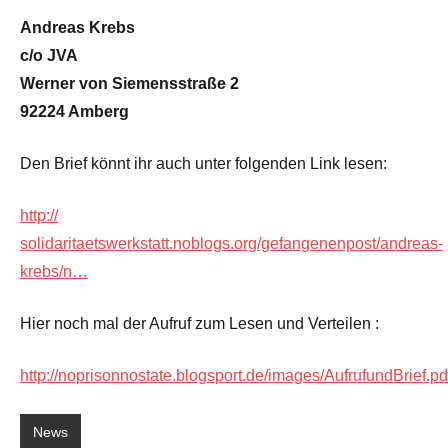
Andreas Krebs
c/o JVA
Werner von Siemensstraße 2
92224 Amberg
Den Brief könnt ihr auch unter folgenden Link lesen:
http://
solidaritaetswerkstatt.noblogs.org/gefangenenpost/andreas-
krebs/n…
Hier noch mal der Aufruf zum Lesen und Verteilen :
http://noprisonnostate.blogsport.de/images/AufrufundBrief.pd
News