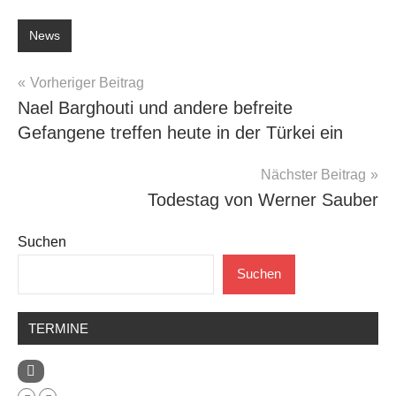
News
Beitragsnavigation
Vorheriger Beitrag
Nael Barghouti und andere befreite
Gefangene treffen heute in der Türkei ein
Nächster Beitrag
Todestag von Werner Sauber
Suchen
Suchen
TERMINE