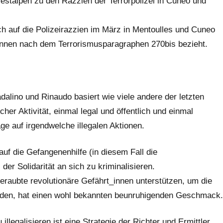
estalpen zu den Razzien der Terrorpolizei in Cuneo und
ch auf die Polizeirazzien im März in Mentoulles und Cuneo
innen nach dem Terrorismusparagraphen 270bis bezieht.
alino und Rinaudo basiert wie viele andere der letzten
her Aktivität, einmal legal und öffentlich und einmal
ge auf irgendwelche illegalen Aktionen.
uf die Gefangenenhilfe (in diesem Fall die
er Solidarität an sich zu kriminalisieren.
beraubte revolutionäre Gefährt_innen unterstützen, um die
inden, hat einen wohl bekannten beunruhigenden Geschmack.
legalisieren ist eine Strategie der Richter und Ermittler