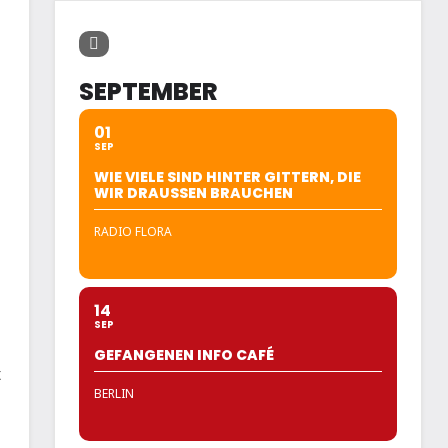
SEPTEMBER
01
SEP
WIE VIELE SIND HINTER GITTERN, DIE
WIR DRAUSSEN BRAUCHEN
RADIO FLORA
14
SEP
GEFANGENEN INFO CAFÉ
t
BERLIN