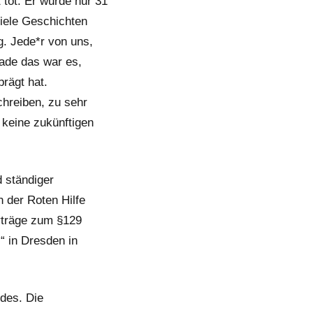
 tot. Er wurde nur 31
 viele Geschichten
g. Jede*r von uns,
rade das war es,
rägt hat.
chreiben, zu sehr
 keine zukünftigen
d ständiger
n der Roten Hilfe
orträge zum §129
“ in Dresden in
ndes. Die