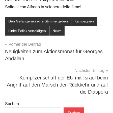
Solidali con Alfredo in sciopero della fame!
Den Gefangenen eine Stimme geben
Kampagnen
Linke Politik verteidigen
News
Beitragsnavigation
Vorheriger Beitrag
Neuigkeiten zum Aktionsmonat für Georges
Abdallah
Nächster Beitrag
Komplizenschaft der EU mit Israel beim
Angriff auf den Marsch der Rückkehr und auf
die Diaspora
Suchen
Suchen