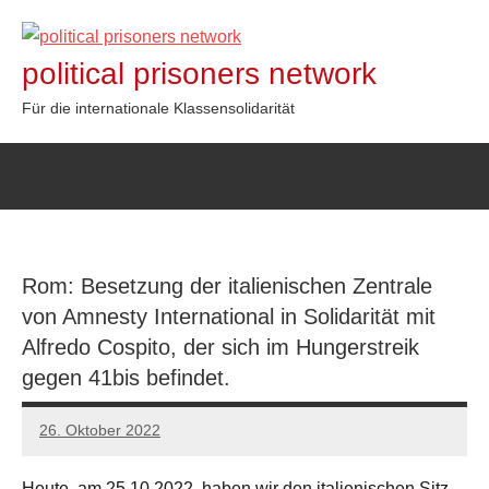
Zum
Inhalt
political prisoners network
springen
Für die internationale Klassensolidarität
Rom: Besetzung der italienischen Zentrale
von Amnesty International in Solidarität mit
Alfredo Cospito, der sich im Hungerstreik
gegen 41bis befindet.
26. Oktober 2022
network
Heute, am 25.10.2022, haben wir den italienischen Sitz