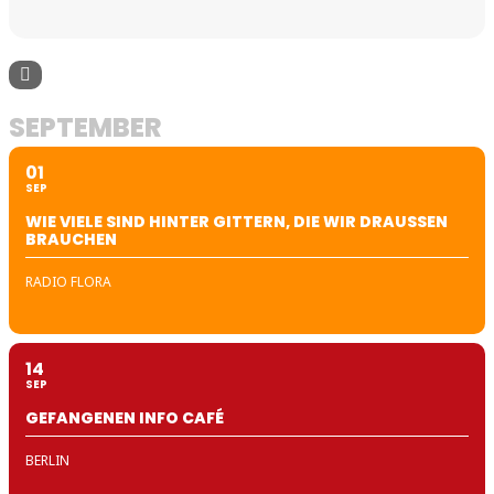
SEPTEMBER
01
SEP
WIE VIELE SIND HINTER GITTERN, DIE WIR DRAUSSEN B
RAUCHEN
RADIO FLORA
14
SEP
GEFANGENEN INFO CAFÉ
BERLIN