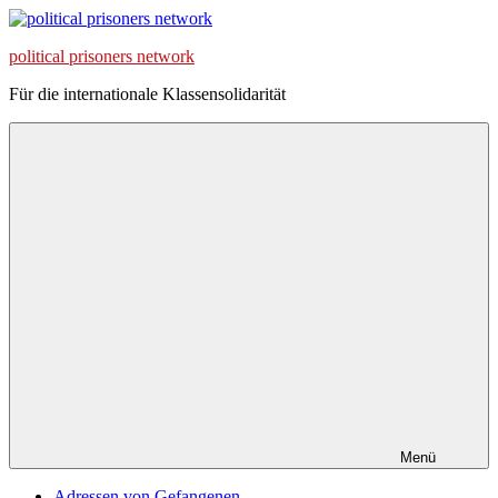
Zum
Inhalt
political prisoners network
springen
Für die internationale Klassensolidarität
Menü
Adressen von Gefangenen