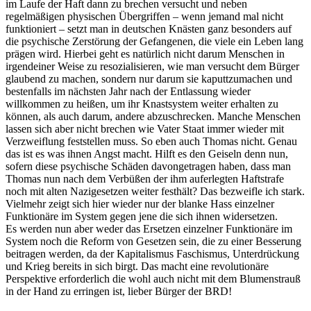
im Laufe der Haft dann zu brechen versucht und neben
regelmäßigen physischen Übergriffen – wenn jemand mal nicht
funktioniert – setzt man in deutschen Knästen ganz besonders auf
die psychische Zerstörung der Gefangenen, die viele ein Leben lang
prägen wird. Hierbei geht es natürlich nicht darum Menschen in
irgendeiner Weise zu resozialisieren, wie man versucht dem Bürger
glaubend zu machen, sondern nur darum sie kaputtzumachen und
bestenfalls im nächsten Jahr nach der Entlassung wieder
willkommen zu heißen, um ihr Knastsystem weiter erhalten zu
können, als auch darum, andere abzuschrecken. Manche Menschen
lassen sich aber nicht brechen wie Vater Staat immer wieder mit
Verzweiflung feststellen muss. So eben auch Thomas nicht. Genau
das ist es was ihnen Angst macht. Hilft es den Geiseln denn nun,
sofern diese psychische Schäden davongetragen haben, dass man
Thomas nun nach dem Verbüßen der ihm auferlegten Haftstrafe
noch mit alten Nazigesetzen weiter festhält? Das bezweifle ich stark.
Vielmehr zeigt sich hier wieder nur der blanke Hass einzelner
Funktionäre im System gegen jene die sich ihnen widersetzen.
Es werden nun aber weder das Ersetzen einzelner Funktionäre im
System noch die Reform von Gesetzen sein, die zu einer Besserung
beitragen werden, da der Kapitalismus Faschismus, Unterdrückung
und Krieg bereits in sich birgt. Das macht eine revolutionäre
Perspektive erforderlich die wohl auch nicht mit dem Blumenstrauß
in der Hand zu erringen ist, lieber Bürger der BRD!