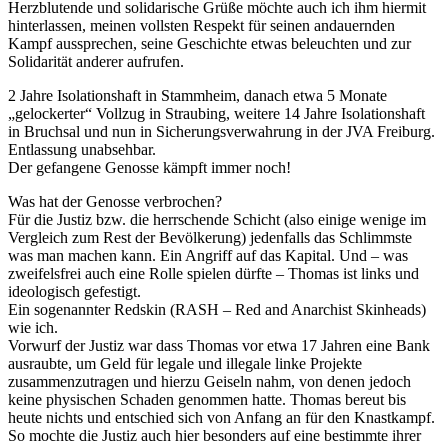
Herzblutende und solidarische Grüße möchte auch ich ihm hiermit
hinterlassen, meinen vollsten Respekt für seinen andauernden
Kampf aussprechen, seine Geschichte etwas beleuchten und zur
Solidarität anderer aufrufen.
2 Jahre Isolationshaft in Stammheim, danach etwa 5 Monate
„gelockerter“ Vollzug in Straubing, weitere 14 Jahre Isolationshaft
in Bruchsal und nun in Sicherungsverwahrung in der JVA Freiburg.
Entlassung unabsehbar.
Der gefangene Genosse kämpft immer noch!
Was hat der Genosse verbrochen?
Für die Justiz bzw. die herrschende Schicht (also einige wenige im
Vergleich zum Rest der Bevölkerung) jedenfalls das Schlimmste
was man machen kann. Ein Angriff auf das Kapital. Und – was
zweifelsfrei auch eine Rolle spielen dürfte – Thomas ist links und
ideologisch gefestigt.
Ein sogenannter Redskin (RASH – Red and Anarchist Skinheads)
wie ich.
Vorwurf der Justiz war dass Thomas vor etwa 17 Jahren eine Bank
ausraubte, um Geld für legale und illegale linke Projekte
zusammenzutragen und hierzu Geiseln nahm, von denen jedoch
keine physischen Schaden genommen hatte. Thomas bereut bis
heute nichts und entschied sich von Anfang an für den Knastkampf.
So mochte die Justiz auch hier besonders auf eine bestimmte ihrer