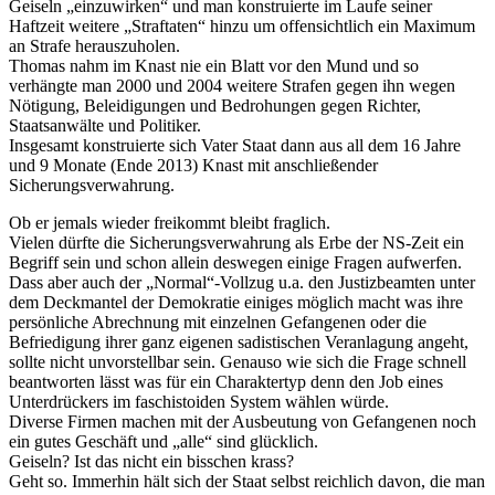
Geiseln „einzuwirken“ und man konstruierte im Laufe seiner
Haftzeit weitere „Straftaten“ hinzu um offensichtlich ein Maximum
an Strafe herauszuholen.
Thomas nahm im Knast nie ein Blatt vor den Mund und so
verhängte man 2000 und 2004 weitere Strafen gegen ihn wegen
Nötigung, Beleidigungen und Bedrohungen gegen Richter,
Staatsanwälte und Politiker.
Insgesamt konstruierte sich Vater Staat dann aus all dem 16 Jahre
und 9 Monate (Ende 2013) Knast mit anschließender
Sicherungsverwahrung.
Ob er jemals wieder freikommt bleibt fraglich.
Vielen dürfte die Sicherungsverwahrung als Erbe der NS-Zeit ein
Begriff sein und schon allein deswegen einige Fragen aufwerfen.
Dass aber auch der „Normal“-Vollzug u.a. den Justizbeamten unter
dem Deckmantel der Demokratie einiges möglich macht was ihre
persönliche Abrechnung mit einzelnen Gefangenen oder die
Befriedigung ihrer ganz eigenen sadistischen Veranlagung angeht,
sollte nicht unvorstellbar sein. Genauso wie sich die Frage schnell
beantworten lässt was für ein Charaktertyp denn den Job eines
Unterdrückers im faschistoiden System wählen würde.
Diverse Firmen machen mit der Ausbeutung von Gefangenen noch
ein gutes Geschäft und „alle“ sind glücklich.
Geiseln? Ist das nicht ein bisschen krass?
Geht so. Immerhin hält sich der Staat selbst reichlich davon, die man