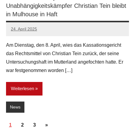
Unabhängigkeitskämpfer Christian Tein bleibt
in Mulhouse in Haft
24. April 2025
network
Am Dienstag, den 8. April, wies das Kassationsgericht
das Rechtsmittel von Christian Tein zurück, der seine
Untersuchungshaft im Mutterland angefochten hatte. Er
war festgenommen worden […]
Weiterlesen
News
Seitennummerierung
Nächste
1
2
3
»
der
Beiträge