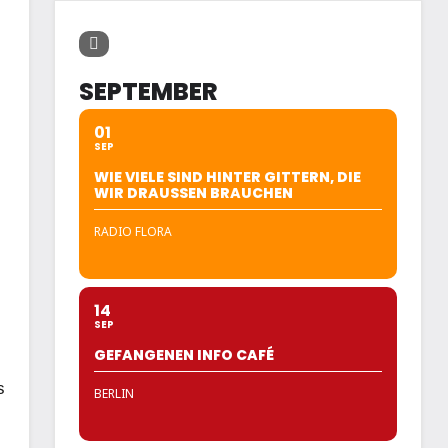
SEPTEMBER
01
SEP
WIE VIELE SIND HINTER GITTERN, DIE
WIR DRAUSSEN BRAUCHEN
RADIO FLORA
14
SEP
GEFANGENEN INFO CAFÉ
s
BERLIN