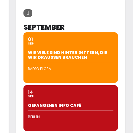
SEPTEMBER
01
SEP
WIE VIELE SIND HINTER GITTERN, DIE
WIR DRAUSSEN BRAUCHEN
s
RADIO FLORA
14
SEP
GEFANGENEN INFO CAFÉ
BERLIN