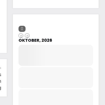
OKTOBER, 2026
s
n
g