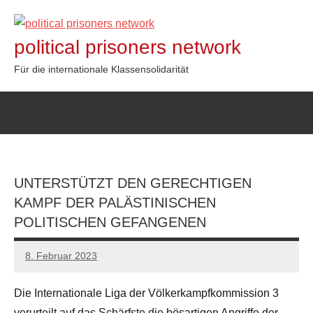
Zum
Inhalt
political prisoners network
springen
Für die internationale Klassensolidarität
UNTERSTÜTZT DEN GERECHTIGEN
KAMPF DER PALÄSTINISCHEN
POLITISCHEN GEFANGENEN
8. Februar 2023
network
Die Internationale Liga der Völkerkampfkommission 3
verurteilt auf das Schärfste die bösartigen Angriffe der