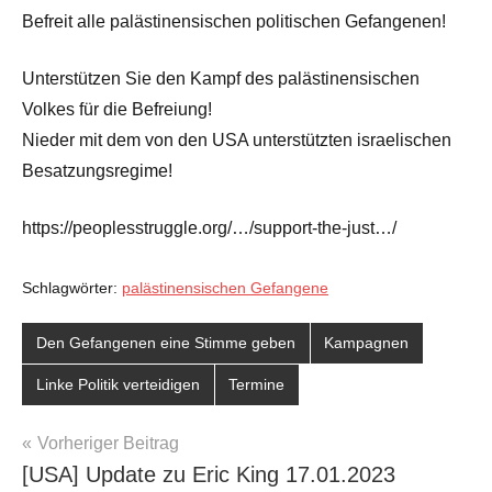
Befreit alle palästinensischen politischen Gefangenen!
Unterstützen Sie den Kampf des palästinensischen
Volkes für die Befreiung!
Nieder mit dem von den USA unterstützten israelischen
Besatzungsregime!
https://peoplesstruggle.org/…/support-the-just…/
Schlagwörter:
palästinensischen Gefangene
Den Gefangenen eine Stimme geben
Kampagnen
Linke Politik verteidigen
Termine
Beitragsnavigation
Vorheriger Beitrag
[USA] Update zu Eric King 17.01.2023