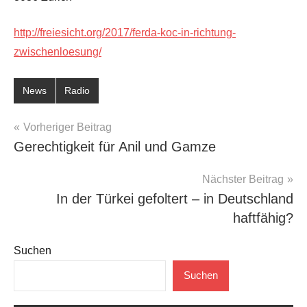
http://freiesicht.org/2017/ferda-koc-in-richtung-
zwischenloesung/
News
Radio
Beitragsnavigation
Vorheriger Beitrag
Gerechtigkeit für Anil und Gamze
Nächster Beitrag
In der Türkei gefoltert – in Deutschland
haftfähig?
Suchen
Suchen