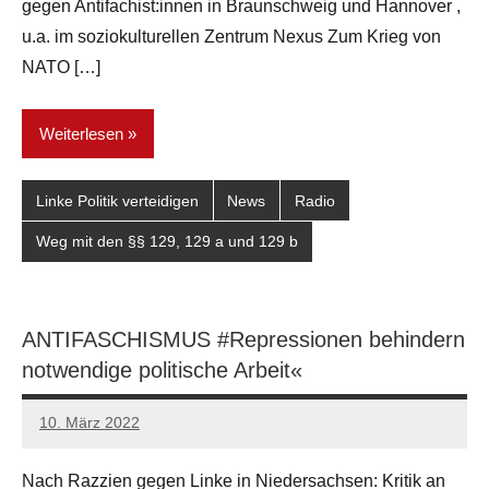
gegen Antifachist:innen in Braunschweig und Hannover ,
u.a. im soziokulturellen Zentrum Nexus Zum Krieg von
NATO […]
Weiterlesen
Linke Politik verteidigen
News
Radio
Weg mit den §§ 129, 129 a und 129 b
ANTIFASCHISMUS #Repressionen behindern
notwendige politische Arbeit«
10. März 2022
network
Nach Razzien gegen Linke in Niedersachsen: Kritik an