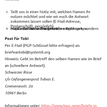
Teilt uns in einer Notiz mit, welchen Namen ihr
nutzen möchtet und wie wir euch die Antwort
zukommen lassen sollen (E-Mail-Adresse,
Postanschrift, persönlich).
Maja nutzt keine Pronomen.
Moritz darf keine Briefmarken empfangen, sondern nur Codes von online gekauften Briefmarken.
Post für Tobi
Per E-Mail (PGP-Schlüssel bitte erfragen) an:
briefeantobi@systemli.org
Hinweis: Gebt im Betreff den selben Namen wie im Brief
an (schnellere Antwort).
Schwarzer Risse
c/o Gefangenenpost Tobias E.
Gneisenaustr. 2a
10961 Berlin
Informationen unter:
https://www.basc.news/briefe-in-