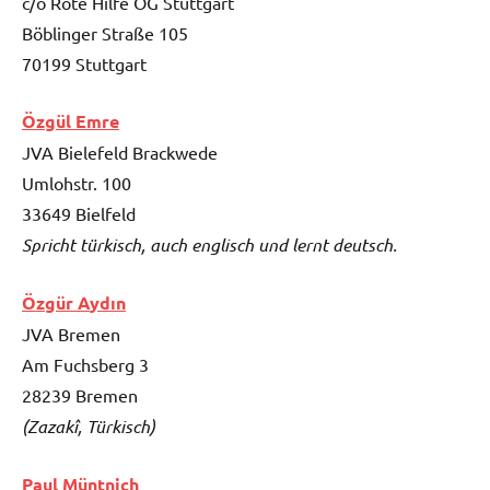
c/o Rote Hilfe OG Stuttgart
Böblinger Straße 105
70199 Stuttgart
Özgül Emre
JVA Bielefeld Brackwede
Umlohstr. 100
33649 Bielfeld
Spricht türkisch, auch englisch und lernt deutsch.
Özgür A
ydın
JVA Bremen
Am Fuchsberg 3
28239 Bremen
(Zazakî, Türkisch)
Paul Müntnich