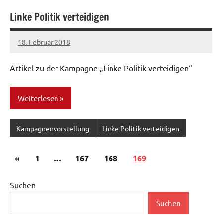
Linke Politik verteidigen
18. Februar 2018
admin
Artikel zu der Kampagne „Linke Politik verteidigen“
Weiterlesen
Kampagnenvorstellung
Linke Politik verteidigen
Seitennummerierung
Vorherige
«
1
…
167
168
169
der
Beiträge
Beiträge
Suchen
Suchen