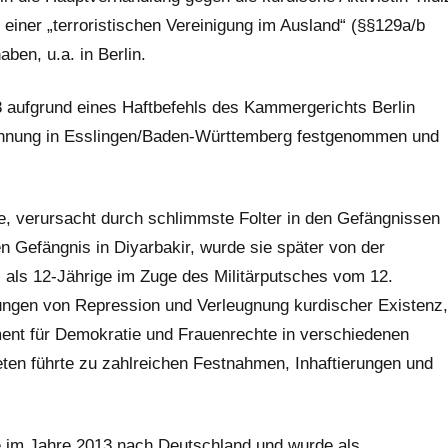
n einer „terroristischen Vereinigung im Ausland“ (§§129a/b
ben, u.a. in Berlin.
8 aufgrund eines Haftbefehls des Kammergerichts Berlin
Wohnung in Esslingen/Baden-Württemberg festgenommen und
e, verursacht durch schlimmste Folter in den Gefängnissen
n Gefängnis in Diyarbakir, wurde sie später von der
s als 12-Jährige im Zuge des Militärputsches vom 12.
ungen von Repression und Verleugnung kurdischer Existenz,
ment für Demokratie und Frauenrechte in verschiedenen
eten führte zu zahlreichen Festnahmen, Inhaftierungen und
 sie im Jahre 2013 nach Deutschland und wurde als