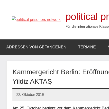
Zum
Inhalt
political 
springen
Für die internationale Klass
ADRESSEN VON GEFANGENEN
TERMINE
Kammergericht Berlin: Eröffnu
Yildiz AKTAŞ
22. Oktober 2019
admin
Am 25. Oktober beginnt vor dem Kammergericht Berlin