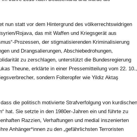
det nun statt vor dem Hintergrund des völkerrechtswidrigen
yrien/Rojava, das mit Waffen und Kriegsgerät aus
smus“-Prozessen, der stigmatisierenden Kriminalisierung
ngen und Drangsalierungen, Abschiebedrohungen,
idarität zu zerschlagen, unterstützt die Bundesregierung
ukas Theune, erklärte in einer Pressemitteilung vom 22. 10.,
iegsverbrecher, sondern Folteropfer wie Yildiz Aktaş
ass die politisch motivierte Strafverfolgung von kurdische
on“ hat. Sie setzte in den 1980er-Jahren ein und führte zu
senhaften Razzien, Verhaftungen und medial inszenierten
re Anhänger*innen zu den „gefährlichsten Terroristen