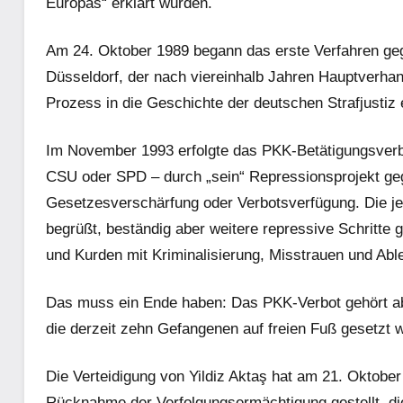
Europas“ erklärt wurden.
Am 24. Oktober 1989 begann das erste Verfahren ge
Düsseldorf, der nach viereinhalb Jahren Hauptverhan
Prozess in die Geschichte der deutschen Strafjustiz 
Im November 1993 erfolgte das PKK-Betätigungsverb
CSU oder SPD – durch „sein“ Repressionsprojekt geg
Gesetzesverschärfung oder Verbotsverfügung. Die je
begrüßt, beständig aber weitere repressive Schritte 
und Kurden mit Kriminalisierung, Misstrauen und Able
Das muss ein Ende haben: Das PKK-Verbot gehört abg
die derzeit zehn Gefangenen auf freien Fuß gesetzt 
Die Verteidigung von Yildiz Aktaş hat am 21. Oktober
Rücknahme der Verfolgungsermächtigung gestellt, die