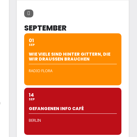
SEPTEMBER
01
SEP
WIE VIELE SIND HINTER GITTERN, DIE
WIR DRAUSSEN BRAUCHEN
RADIO FLORA
14
SEP
n
GEFANGENEN INFO CAFÉ
BERLIN