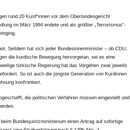
gen rund 20 Kurd*innen vor dem Oberlandesgericht
dlung im März 1994 endete und als größter „Terrorismus“-
einging.
ot. Seitdem hat sich jeder Bundesinnenminister – ob CDU,
en die kurdische Bewegung hervorgetan, sei es eine
weilige türkische Regierung hat das Vorgehen zwar jeweils
gefordert. So ist auch die jüngste Generation von Kurdinnen
hnung konfrontiert.
eschafft, die politischen Verfahren müssen eingestellt und
werden.
 beim Bundesjustizministerium einen Antrag auf sofortige
 erst eine Strafverfolgung nach § 129b Abs. 1