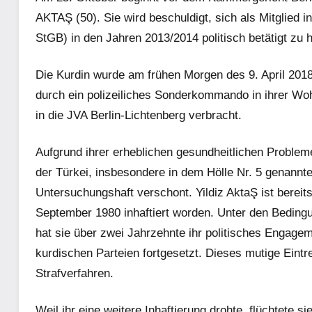
AKTAŞ (50). Sie wird beschuldigt, sich als Mitglied i
StGB) in den Jahren 2013/2014 politisch betätigt zu ha
Die Kurdin wurde am frühen Morgen des 9. April 201
durch ein polizeiliches Sonderkommando in ihrer 
in die JVA Berlin-Lichtenberg verbracht.
Aufgrund ihrer erheblichen gesundheitlichen Problem
der Türkei, insbesondere in dem Hölle Nr. 5 genannte
Untersuchungshaft verschont. Yildiz AktaŞ ist bereit
September 1980 inhaftiert worden. Unter den Beding
hat sie über zwei Jahrzehnte ihr politisches Engage
kurdischen Parteien fortgesetzt. Dieses mutige Eintr
Strafverfahren.
Weil ihr eine weitere Inhaftierung drohte, flüchtete