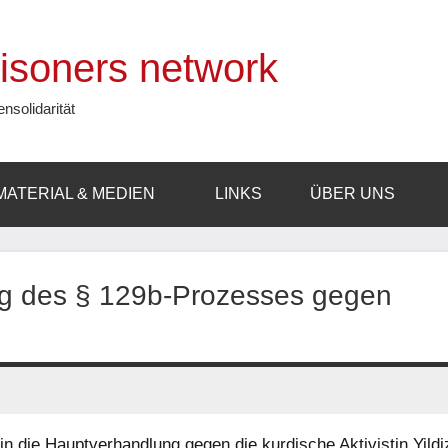
prisoners network
ensolidarität
MATERIAL & MEDIEN
LINKS
ÜBER UNS
ng des § 129b-Prozesses gegen
 die Hauptverhandlung gegen die kurdische Aktivistin Yildi