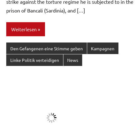
strike against the torture regime he is subjected to in the
prison of Bancali (Sardinia), and […]
Weiterlesen
Den Gefangenen eine Stimme geben
Kampagnen
Linke Politik verteidigen
News