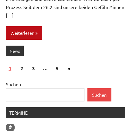
Prozess Seit dem 26.2 sind unsere beiden Gefährt*innen
[…]
Weiterlesen
News
Seitennummerierung
Nächste
1
2
3
…
5
»
der
Beiträge
Beiträge
Suchen
Suchen
TERMINE