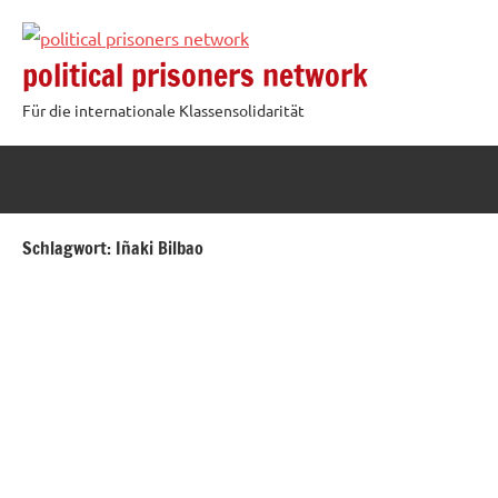
Zum
Inhalt
political prisoners network
springen
Für die internationale Klassensolidarität
Schlagwort:
Iñaki Bilbao