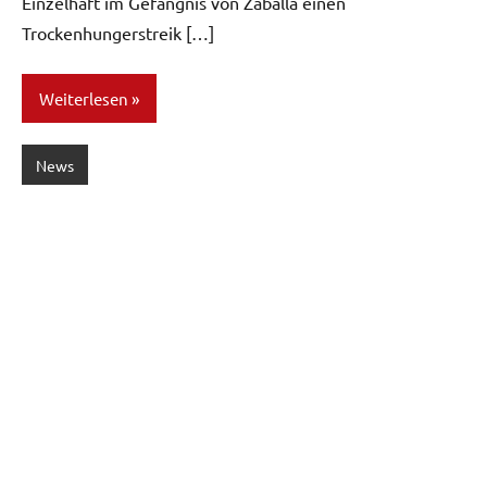
Einzelhaft im Gefängnis von Zaballa einen
Trockenhungerstreik […]
Weiterlesen
News