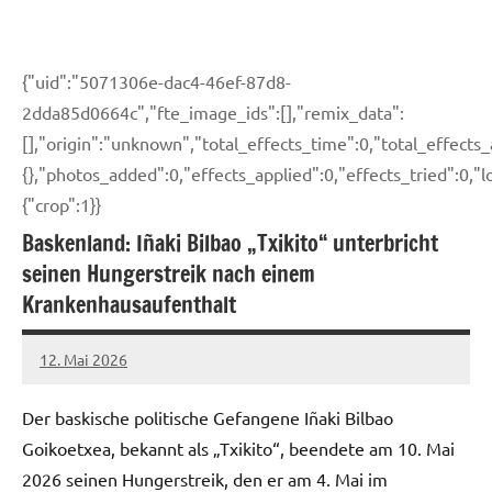
{"uid":"5071306e-dac4-46ef-87d8-
2dda85d0664c","fte_image_ids":[],"remix_data":
[],"origin":"unknown","total_effects_time":0,"total_effects
{},"photos_added":0,"effects_applied":0,"effects_tried":0,"lo
{"crop":1}}
Baskenland: Iñaki Bilbao „Txikito“ unterbricht
seinen Hungerstreik nach einem
Krankenhausaufenthalt
12. Mai 2026
network
Der baskische politische Gefangene Iñaki Bilbao
Goikoetxea, bekannt als „Txikito“, beendete am 10. Mai
2026 seinen Hungerstreik, den er am 4. Mai im