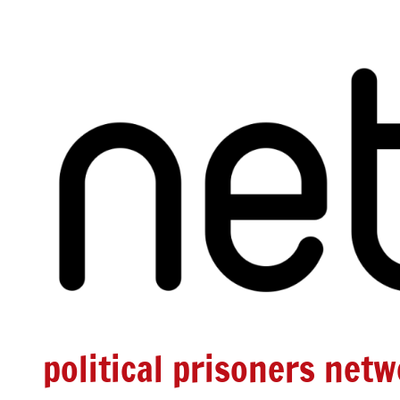
Zum
Inhalt
springen
political prisoners net