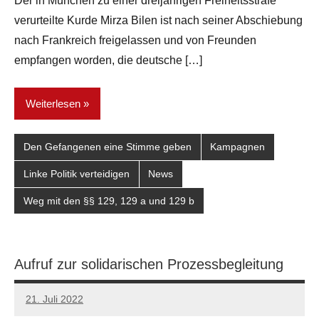
Der in München zu einer dreijährigen Freiheitsstrafe
verurteilte Kurde Mirza Bilen ist nach seiner Abschiebung
nach Frankreich freigelassen und von Freunden
empfangen worden, die deutsche […]
Weiterlesen
Den Gefangenen eine Stimme geben
Kampagnen
Linke Politik verteidigen
News
Weg mit den §§ 129, 129 a und 129 b
Aufruf zur solidarischen Prozessbegleitung
21. Juli 2022
network