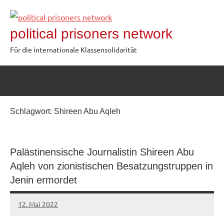
Zum
Inhalt
political prisoners network
springen
Für die internationale Klassensolidarität
Schlagwort:
Shireen Abu Aqleh
Palästinensische Journalistin Shireen Abu
Aqleh von zionistischen Besatzungstruppen in
Jenin ermordet
12. Mai 2022
network