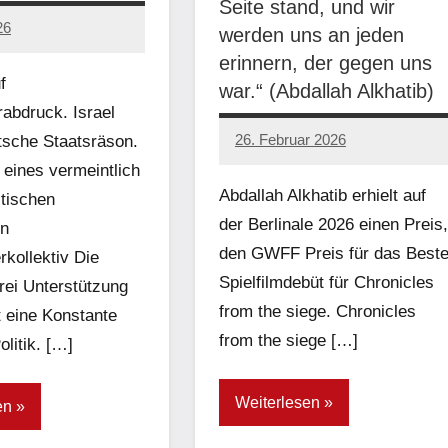
Seite stand, und wir
26
werden uns an jeden
erinnern, der gegen uns
f
war.“ (Abdallah Alkhatib)
abdruck. Israel
26. Februar 2026
tsche Staatsräson.
network
eines vermeintlich
Abdallah Alkhatib erhielt auf
itischen
der Berlinale 2026 einen Preis,
on
den GWFF Preis für das Best
kollektiv Die
Spielfilmdebüt für Chronicles
ei Unterstützung
from the siege. Chronicles
st eine Konstante
from the siege […]
litik. […]
Weiterlesen
en