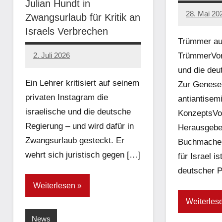
Julian Hundt in
28. Mai 20
Zwangsurlaub für Kritik an
network
Israels Verbrechen
Trümmer au
TrümmerVor
2. Juli 2026
network
und die deu
Ein Lehrer kritisiert auf seinem
Zur Genese 
privaten Instagram die
antiantisem
israelische und die deutsche
KonzeptsV
Regierung – und wird dafür in
Herausgeber
Zwangsurlaub gesteckt. Er
Buchmacher
wehrt sich juristisch gegen […]
für Israel i
deutscher Po
Weiterlesen
Weiterles
News