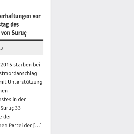
Verhaftungen vor
stag des
 von Suruç
23
 2015 starben bei
stmordanschlag
mit Unterstützung
chen
stes in der
 Suruç 33
e der
chen Partei der […]