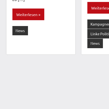
Weiterles
Weiterlesen
Kampagne
News
Linke Polit
News