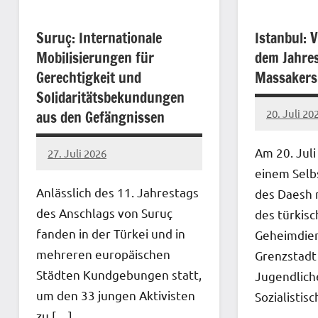
Suruç: Internationale
Istanbul: 
Mobilisierungen für
dem Jahre
Gerechtigkeit und
Massakers
Solidaritätsbekundungen
20. Juli 20
aus den Gefängnissen
network
Am 20. Juli
27. Juli 2026
network
einem Selb
Anlässlich des 11. Jahrestags
des Daesh 
des Anschlags von Suruç
des türkis
fanden in der Türkei und in
Geheimdien
mehreren europäischen
Grenzstadt
Städten Kundgebungen statt,
Jugendlich
um den 33 jungen Aktivisten
Sozialistis
zu […]