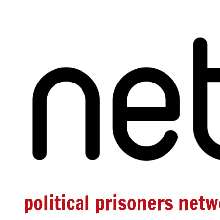
Zum
Inhalt
springen
political prisoners net