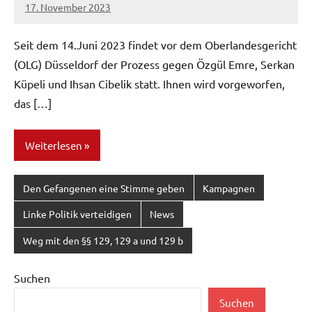
17. November 2023
network
Seit dem 14.Juni 2023 findet vor dem Oberlandesgericht
(OLG) Düsseldorf der Prozess gegen Özgül Emre, Serkan
Küpeli und Ihsan Cibelik statt. Ihnen wird vorgeworfen,
das […]
Weiterlesen
Den Gefangenen eine Stimme geben
Kampagnen
Linke Politik verteidigen
News
Weg mit den §§ 129, 129 a und 129 b
Suchen
Suchen