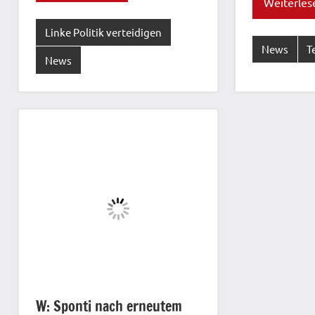
Weiterles
Linke Politik verteidigen
News
T
News
W: Sponti nach erneutem