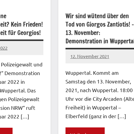
ine
Wir sind wütend über den
eit? Kein Frieden!
Tod von Giorgos Zantiotis! –
eit für Georgios!
13. November:
Demonstration in Wupperta
2022
12. November 2021
network
 Polizeigewalt und
Wuppertal. Kommt am
!“ Demonstration
Samstag den 13. November,
uar 2022 in
2021, nach Wuppertal. 18:00
Wuppertal. Das
Uhr vor die City Arcaden (Alt
en Polizeigewalt
Freiheit) in Wuppertal –
sion NRW“ ruft
Elberfeld (ganz in der […]
uar 2022 […]