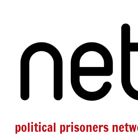
Zum
Inhalt
springen
political prisoners net