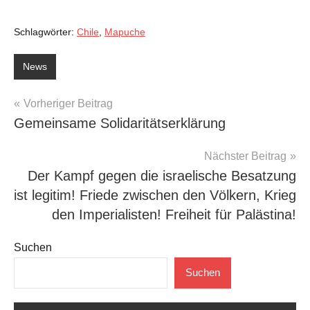
Schlagwörter:
Chile
,
Mapuche
News
Beitragsnavigation
Vorheriger Beitrag
Gemeinsame Solidaritätserklärung
Nächster Beitrag
Der Kampf gegen die israelische Besatzung
ist legitim! Friede zwischen den Völkern, Krieg
den Imperialisten! Freiheit für Palästina!
Suchen
Suchen