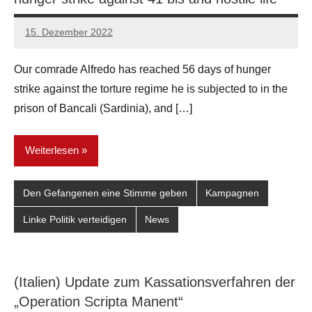
15. Dezember 2022
network
Our comrade Alfredo has reached 56 days of hunger
strike against the torture regime he is subjected to in the
prison of Bancali (Sardinia), and […]
Weiterlesen
Den Gefangenen eine Stimme geben
Kampagnen
Linke Politik verteidigen
News
(Italien) Update zum Kassationsverfahren der
„Operation Scripta Manent“