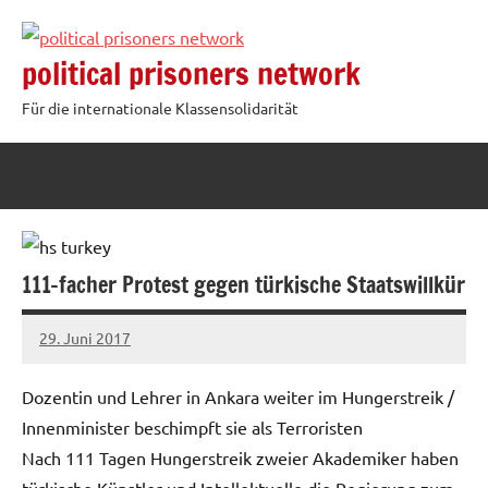
Zum
Inhalt
political prisoners network
springen
Für die internationale Klassensolidarität
111-facher Protest gegen türkische Staatswillkür
29. Juni 2017
admin
Dozentin und Lehrer in Ankara weiter im Hungerstreik /
Innenminister beschimpft sie als Terroristen
Nach 111 Tagen Hungerstreik zweier Akademiker haben
türkische Künstler und Intellektuelle die Regierung zum