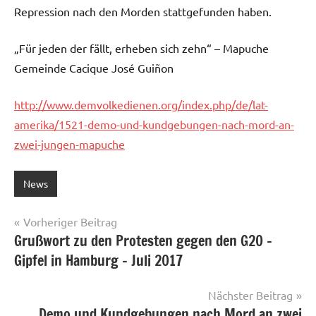
Repression nach den Morden stattgefunden haben.
„Für jeden der fällt, erheben sich zehn“ – Mapuche
Gemeinde Cacique José Guiñon
http://www.demvolkedienen.org/index.php/de/lat-
amerika/1521-demo-und-kundgebungen-nach-mord-an-
zwei-jungen-mapuche
News
Beitragsnavigation
Vorheriger Beitrag
Grußwort zu den Protesten gegen den G20 –
Gipfel in Hamburg – Juli 2017
Nächster Beitrag
Demo und Kundgebungen nach Mord an zwei