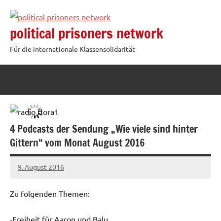
Zum
Inhalt
political prisoners network
springen
Für die internationale Klassensolidarität
4 Podcasts der Sendung „Wie viele sind hinter
Gittern“ vom Monat August 2016
9. August 2016
admin
Zu folgenden Themen:
-Freiheit für Aaron und Balu