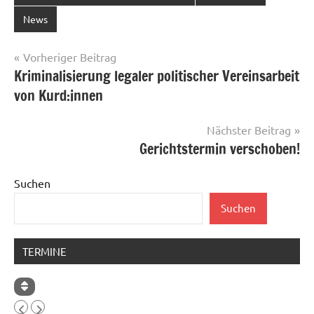
News
Beitragsnavigation
Vorheriger Beitrag
Kriminalisierung legaler politischer Vereinsarbeit
von Kurd:innen
Nächster Beitrag
Gerichtstermin verschoben!
Suchen
Suchen
TERMINE