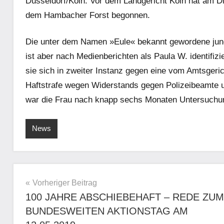
Düsseldorf/Köln. Vor dem Landgericht Köln hat am Di
dem Hambacher Forst begonnen.
Die unter dem Namen »Eule« bekannt gewordene jung
ist aber nach Medienberichten als Paula W. identifiz
sie sich in zweiter Instanz gegen eine vom Amtsger
Haftstrafe wegen Widerstands gegen Polizeibeamte u
war die Frau nach knapp sechs Monaten Untersuchu
News
Beitragsnavigation
Vorheriger Beitrag
100 JAHRE ABSCHIEBEHAFT – REDE ZUM
BUNDESWEITEN AKTIONSTAG AM