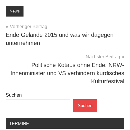
News
Beitragsnavigation
Vorheriger Beitrag
Ende Gelände 2015 und was wir dagegen
unternehmen
Nächster Beitrag
Politische Kotaus ohne Ende: NRW-
Innenminister und VS verhindern kurdisches
Kulturfestival
Suchen
Suchen
TERMINE