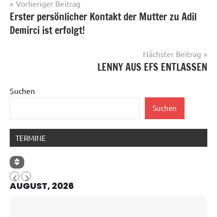
Beitragsnavigation
Vorheriger Beitrag
Erster persönlicher Kontakt der Mutter zu Adil
Demirci ist erfolgt!
Nächster Beitrag
LENNY AUS EFS ENTLASSEN
Suchen
Suchen
TERMINE
AUGUST, 2026