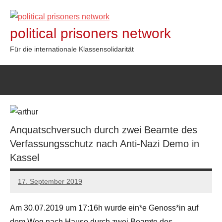
Zum
Inhalt
political prisoners network
springen
Für die internationale Klassensolidarität
Anquatschversuch durch zwei Beamte des
Verfassungsschutz nach Anti-Nazi Demo in
Kassel
17. September 2019
admin
Am 30.07.2019 um 17:16h wurde ein*e Genoss*in auf
dem Weg nach Hause durch zwei Beamte des