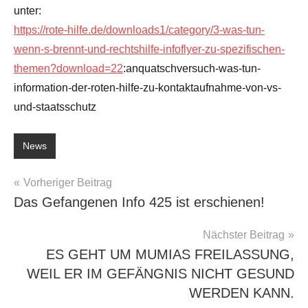
unter:
https://rote-hilfe.de/downloads1/category/3-was-tun-
wenn-s-brennt-und-rechtshilfe-infoflyer-zu-spezifischen-
themen?download=22
:anquatschversuch-was-tun-
information-der-roten-hilfe-zu-kontaktaufnahme-von-vs-
und-staatsschutz
News
Beitragsnavigation
Vorheriger Beitrag
Das Gefangenen Info 425 ist erschienen!
Nächster Beitrag
ES GEHT UM MUMIAS FREILASSUNG,
WEIL ER IM GEFÄNGNIS NICHT GESUND
WERDEN KANN.