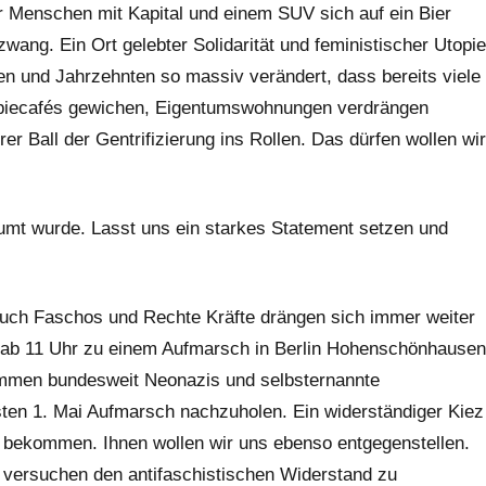
ur Menschen mit Kapital und einem SUV sich auf ein Bier
zwang. Ein Ort gelebter Solidarität und feministischer Utopie
ren und Jahrzehnten so massiv verändert, dass bereits viele
ppiecafés gewichen, Eigentumswohnungen verdrängen
r Ball der Gentrifizierung ins Rollen. Das dürfen wollen wir
äumt wurde. Lasst uns ein starkes Statement setzen und
uch Faschos und Rechte Kräfte drängen sich immer weiter
g ab 11 Uhr zu einem Aufmarsch in Berlin Hohenschönhausen
ommen bundesweit Neonazis und selbsternannte
ssten 1. Mai Aufmarsch nachzuholen. Ein widerständiger Kiez
 bekommen. Ihnen wollen wir uns ebenso entgegenstellen.
 versuchen den antifaschistischen Widerstand zu