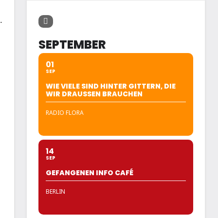
.
SEPTEMBER
01
SEP
WIE VIELE SIND HINTER GITTERN, DIE
WIR DRAUSSEN BRAUCHEN
RADIO FLORA
14
SEP
GEFANGENEN INFO CAFÉ
BERLIN