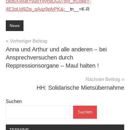
ckq6XWueYvuoYoyt5bJG07pyj_m1pkkY-
4E3qUd9Ztx_qAqz9pfvPK&
;__tn__=K-R
News
Beitragsnavigation
Vorheriger Beitrag
Anna und Arthur und alle anderen – bei
Ansprechversuchen durch
Reppressionsorgane – Maul halten !
Nächster Beitrag
HH: Solidarische Mietsübernahme
Suchen
Suchen
TERMINE