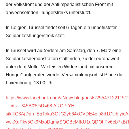
der Volksfront und der Antiimperialistischen Front mit
abwechselnden Hungerstreiks unterstützt.
In Belgien, Brüssel findet seit 6 Tagen ein unbefristeter
Solidaritätshungerstreik statt.
In Brüssel wird außerdem am Samstag, den 7. März eine
Solidaritätsdemonstration stattfinden, zu der europaweit
unter dem Motto „Wir leisten Widerstand mit unserem
Hunger“ aufgerufen wurde. Versammlungsort ist Place du
Luxembourg, 13:00 Uhr.
https://www.facebook.com/aNewsblog/posts/255471221151
__xts__%5B0%5D=68.ARCPrYH-
sikRQ3AjDqh_EgToku3CJG2yb64xOVDE4ejp8d1CUbfyic
ywkXqPkv5Ck9MxoDqmaSQGBcMIKU1uQDOhPv6eb7kBjT