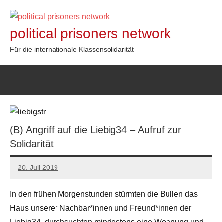
Zum
Inhalt
political prisoners network
springen
Für die internationale Klassensolidarität
(B) Angriff auf die Liebig34 – Aufruf zur
Solidarität
20. Juli 2019
admin
In den frühen Morgenstunden stürmten die Bullen das
Haus unserer Nachbar*innen und Freund*innen der
Liebig34, durchsuchten mindestens eine Wohnung und