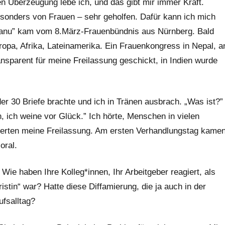
en Überzeugung lebe ich, und das gibt mir immer Kraft.
besonders von Frauen – sehr geholfen. Dafür kann ich mich
r Banu” kam vom 8.März-Frauenbündnis aus Nürnberg. Bald
uropa, Afrika, Lateinamerika. Ein Frauenkongress in Nepal, a
ansparent für meine Freilassung geschickt, in Indien wurde
der 30 Briefe brachte und ich in Tränen ausbrach. „Was ist?”
n, ich weine vor Glück.” Ich hörte, Menschen in vielen
rderten meine Freilassung. Am ersten Verhandlungstag kame
oral.
Wie haben Ihre Kolleg*innen, Ihr Arbeitgeber reagiert, als
ristin“ war? Hatte diese Diffamierung, die ja auch in der
ufsalltag?