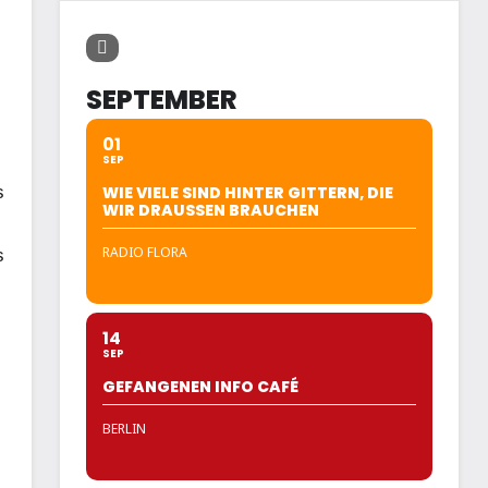
SEPTEMBER
01
SEP
s
WIE VIELE SIND HINTER GITTERN, DIE
WIR DRAUSSEN BRAUCHEN
RADIO FLORA
s
14
SEP
GEFANGENEN INFO CAFÉ
BERLIN