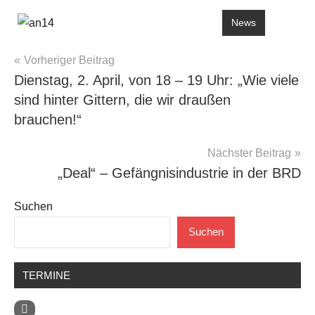
News
Beitragsnavigation
Vorheriger Beitrag
Dienstag, 2. April, von 18 – 19 Uhr: „Wie viele
sind hinter Gittern, die wir draußen
brauchen!“
Nächster Beitrag
„Deal“ – Gefängnisindustrie in der BRD
Suchen
Suchen
TERMINE