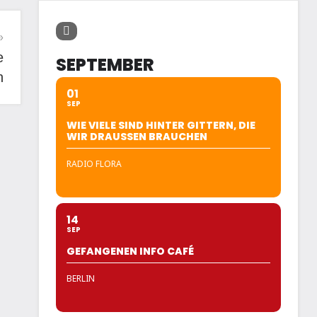
e
SEPTEMBER
n
01
SEP
WIE VIELE SIND HINTER GITTERN, DIE
WIR DRAUSSEN BRAUCHEN
RADIO FLORA
14
SEP
GEFANGENEN INFO CAFÉ
BERLIN