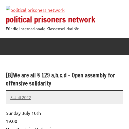
Zum
Inhalt
political prisoners network
springen
Für die internationale Klassensolidarität
[B]We are all § 129 a,b,c,d – Open assembly for
offensive solidarity
8. Juli 2022
network
Sunday July 10th
19:00
New Yorck im Bethanien