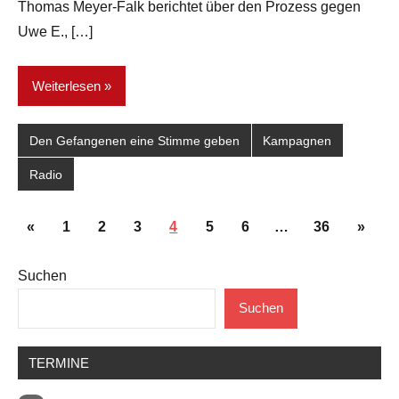
Thomas Meyer-Falk berichtet über den Prozess gegen
Uwe E., […]
Weiterlesen
Den Gefangenen eine Stimme geben
Kampagnen
Radio
Seitennummerierung
Vorherige
Nächs
«
1
2
3
4
5
6
…
36
»
der
Beiträge
Beiträ
Suchen
Beiträge
Suchen
TERMINE