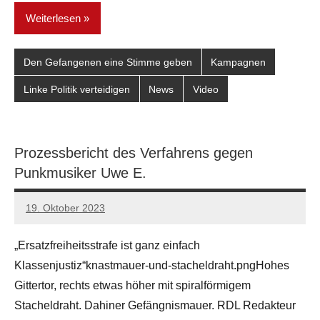
Weiterlesen
Den Gefangenen eine Stimme geben
Kampagnen
Linke Politik verteidigen
News
Video
Prozessbericht des Verfahrens gegen
Punkmusiker Uwe E.
19. Oktober 2023
network
„Ersatzfreiheitsstrafe ist ganz einfach
Klassenjustiz“knastmauer-und-stacheldraht.pngHohes
Gittertor, rechts etwas höher mit spiralförmigem
Stacheldraht. Dahiner Gefängnismauer. RDL Redakteur